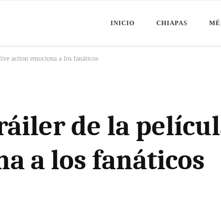
INICIO
CHIAPAS
MÉ
Minuto Chiapas
oticias de Chiapas, México y el Mundo
 live action emociona a los fanáticos
ráiler de la películ
a a los fanáticos