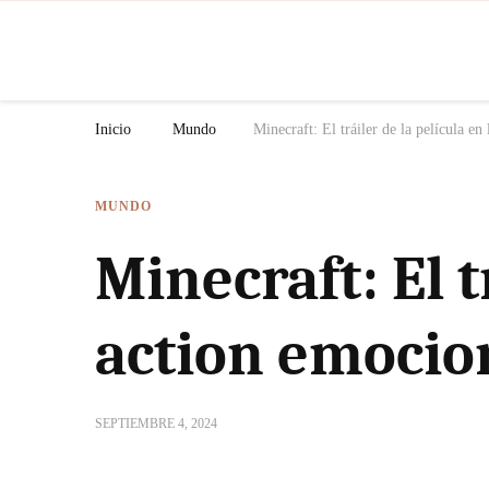
N
Inicio
Mundo
Minecraft: El tráiler de la película en
MUNDO
Minecraft: El t
action emocion
SEPTIEMBRE 4, 2024