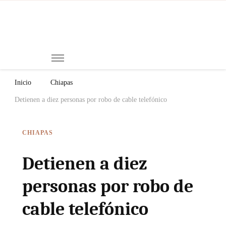
Mi
Notici
de
Ch
Chiap
Méxi
y el
Inicio
Chiapas
Mund
Detienen a diez personas por robo de cable telefónico
CHIAPAS
Detienen a diez
personas por robo de
cable telefónico