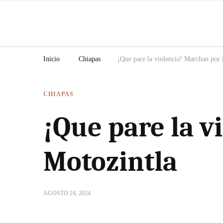
N
Inicio
Chiapas
¡Que pare la violencia! Marchan por 
CHIAPAS
¡Que pare la v
Motozintla
AGOSTO 24, 2024