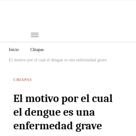
Mi
Notici
de
Ch
Chiap
Méxi
y el
Inicio
Chiapas
Mund
El motivo por el cual el dengue es una enfermedad grave
CHIAPAS
El motivo por el cual
el dengue es una
enfermedad grave