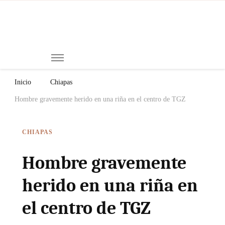
Mi
Notici
de
Ch
Chiap
Méxi
y el
Inicio
Chiapas
Mund
Hombre gravemente herido en una riña en el centro de TGZ
CHIAPAS
Hombre gravemente
herido en una riña en
el centro de TGZ