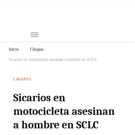
Mi
Notici
de
Ch
Chiap
Méxi
y el
Inicio
Chiapas
Mund
Sicarios en motocicleta asesinan a hombre en SCLC
CHIAPAS
Sicarios en
motocicleta asesinan
a hombre en SCLC