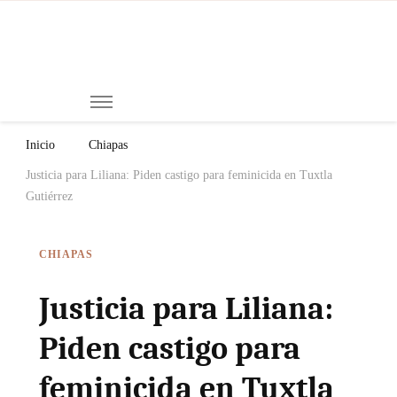
Mi
Notici
de
Ch
Chiap
Méxi
y el
Inicio
Chiapas
Mund
Justicia para Liliana: Piden castigo para feminicida en Tuxtla
Gutiérrez
CHIAPAS
Justicia para Liliana:
Piden castigo para
feminicida en Tuxtla