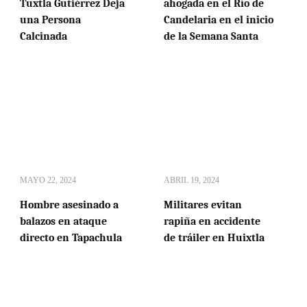
Tuxtla Gutiérrez Deja
ahogada en el Río de
una Persona
Candelaria en el inicio
Calcinada
de la Semana Santa
MAYO 22, 2024
ABRIL 19, 2024
Hombre asesinado a
Militares evitan
balazos en ataque
rapiña en accidente
directo en Tapachula
de tráiler en Huixtla