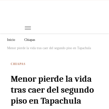
Mi
Notici
de
Ch
Chiap
Méxi
y el
Inicio
Chiapas
Mund
Menor pierde la vida tras caer del segundo piso en Tapachula
CHIAPAS
Menor pierde la vida
tras caer del segundo
piso en Tapachula