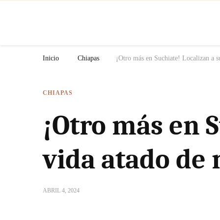
N
Inicio
Chiapas
¡Otro más en Suchiate! Localizan a s
CHIAPAS
¡Otro más en S
vida atado de
ABRIL 4, 2024