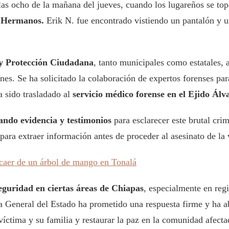
s ocho de la mañana del jueves, cuando los lugareños se topar
s Hermanos.
Erik N. fue encontrado vistiendo un pantalón y un
 y Protección Ciudadana
, tanto municipales como estatales, 
nes. Se ha solicitado la colaboración de expertos forenses para
a sido trasladado al
servicio médico forense en el Ejido Ál
ctando evidencia y testimonios
para esclarecer este brutal cri
 para extraer información antes de proceder al asesinato de la 
 caer de un árbol de mango en Tonalá
seguridad en ciertas áreas de Chiapas
, especialmente en regi
a General del Estado ha prometido una respuesta firme y ha a
a víctima y su familia y restaurar la paz en la comunidad afecta