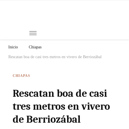
Mi
Notici
de
Ch
Chiap
Méxi
y el
Inicio
Chiapas
Mund
Rescatan boa de casi tres metros en vivero de Berriozábal
CHIAPAS
Rescatan boa de casi
tres metros en vivero
de Berriozábal