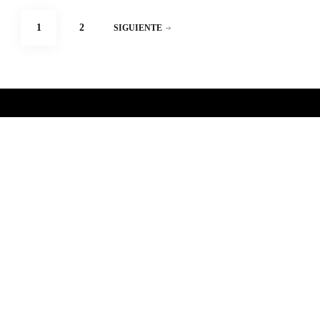
Paginación
PÁGINA
PÁGINA
1
2
SIGUIENTE
de
entradas