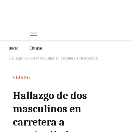
Mi
Notici
de
Ch
Chiap
Méxi
y el
Inicio
Chiapas
Mund
Hallazgo de dos masculinos en carretera a Berriozábal
CHIAPAS
Hallazgo de dos
masculinos en
carretera a