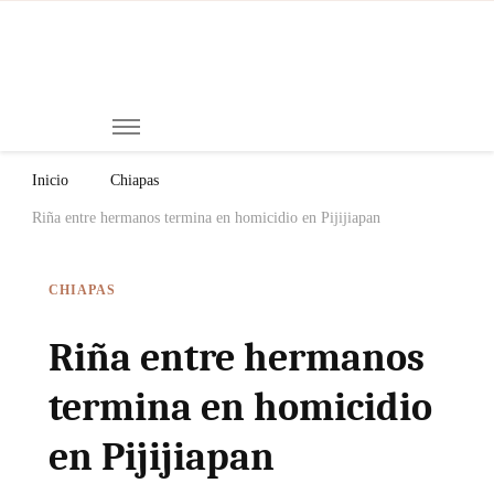
Mi
Notici
de
Ch
Chiap
Méxi
y el
Inicio
Chiapas
Mund
Riña entre hermanos termina en homicidio en Pijijiapan
CHIAPAS
Riña entre hermanos
termina en homicidio
en Pijijiapan