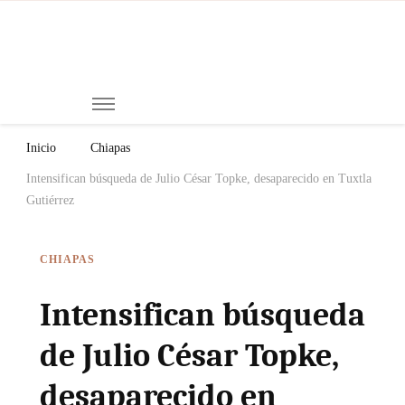
Mi
Notici
de
Ch
Chiap
Méxi
y el
Inicio
Chiapas
Mund
Intensifican búsqueda de Julio César Topke, desaparecido en Tuxtla
Gutiérrez
CHIAPAS
Intensifican búsqueda
de Julio César Topke,
desaparecido en