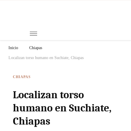
Mi
Notici
de
Ch
Chiap
Méxi
y el
Inicio
Chiapas
Mund
Localizan torso humano en Suchiate, Chiapas
CHIAPAS
Localizan torso
humano en Suchiate,
Chiapas