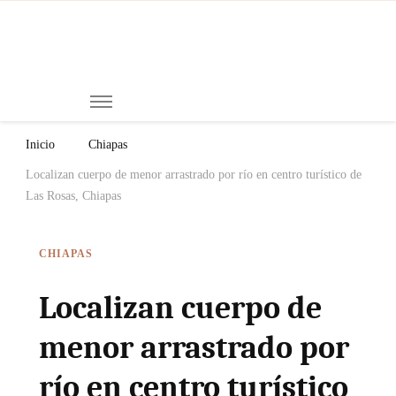
Mi
Notici
de
Ch
Chiap
Méxi
y el
Inicio
Chiapas
Mund
Localizan cuerpo de menor arrastrado por río en centro turístico de
Las Rosas, Chiapas
CHIAPAS
Localizan cuerpo de
menor arrastrado por
río en centro turístico