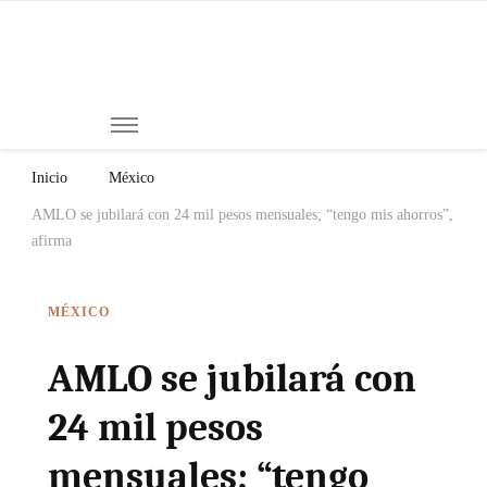
Mi
Notici
de
Ch
Chiap
Méxi
y el
Inicio
México
Mund
AMLO se jubilará con 24 mil pesos mensuales; “tengo mis ahorros”,
afirma
MÉXICO
AMLO se jubilará con
24 mil pesos
mensuales; “tengo