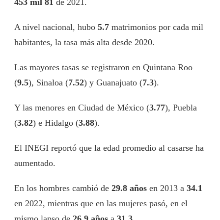
453 mil 81
de 2021.
A nivel nacional, hubo
5.7
matrimonios por cada mil
habitantes, la tasa más alta desde 2020.
Las mayores tasas se registraron en Quintana Roo
(
9.5
), Sinaloa (
7.52
) y Guanajuato (
7.3
).
Y las menores en Ciudad de México (
3.77
), Puebla
(
3.82
) e Hidalgo (
3.88
).
El INEGI reportó que la edad promedio al casarse ha
aumentado.
En los hombres cambió de
29.8 años
en 2013 a
34.1
en 2022, mientras que en las mujeres pasó, en el
mismo lapso de
26.9 años
a
31.3
.