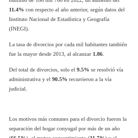
máximo de 166 mil 766 en 2022, un aumento del
11.4%
con respecto al año anterior, según datos del
Instituto Nacional de Estadística y Geografía
(INEGI).
La tasa de divorcios por cada mil habitantes también
fue la mayor desde 2013, al alcanzar
1.86
.
Del total de divorcios, solo el
9.5%
se resolvió vía
administrativa y el
90.5%
recurrieron a la vía
judicial.
Los motivos más comunes para el divorcio fueron la
separación del hogar conyugal por más de un año
(
66.5%
), el mutuo consentimiento (
31.7%
) y el