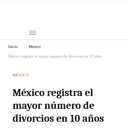
Mi
Notici
de
Ch
Chiap
Méxi
y el
Inicio
México
Mund
México registra el mayor número de divorcios en 10 años
MÉXICO
México registra el
mayor número de
divorcios en 10 años