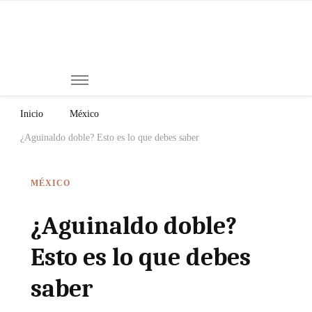
Mi
Notici
de
Ch
Chiap
Méxi
y el
Inicio
México
Mund
¿Aguinaldo doble? Esto es lo que debes saber
MÉXICO
¿Aguinaldo doble?
Esto es lo que debes
saber