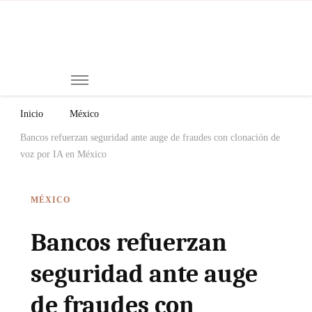
Mi
Notici
de
Ch
Chiap
Méxi
y el
Inicio
México
Mund
Bancos refuerzan seguridad ante auge de fraudes con clonación de
voz por IA en México
MÉXICO
Bancos refuerzan
seguridad ante auge
de fraudes con