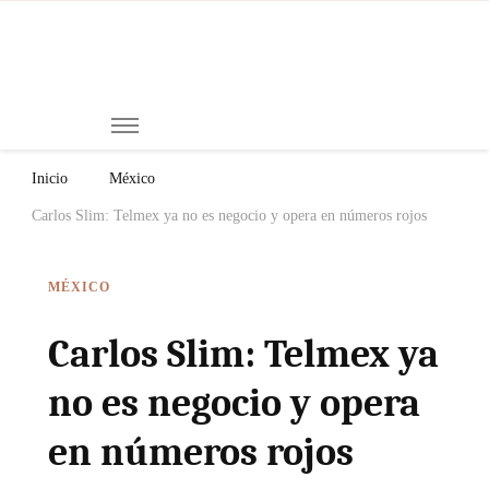
Mi
Notici
de
Ch
Chiap
Méxi
y el
Inicio
México
Mund
Carlos Slim: Telmex ya no es negocio y opera en números rojos
MÉXICO
Carlos Slim: Telmex ya
no es negocio y opera
en números rojos