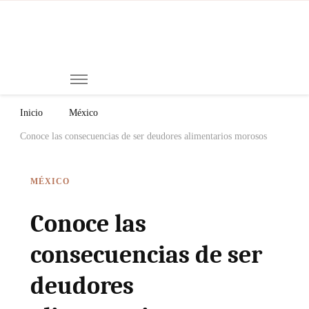
Mi
Notici
de
Ch
Chiap
Méxi
y el
Inicio
México
Mund
Conoce las consecuencias de ser deudores alimentarios morosos
MÉXICO
Conoce las
consecuencias de ser
deudores