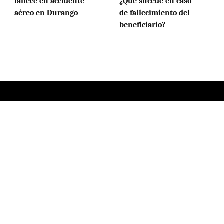
fallece en accidente
¿Qué sucede en caso
aéreo en Durango
de fallecimiento del
beneficiario?