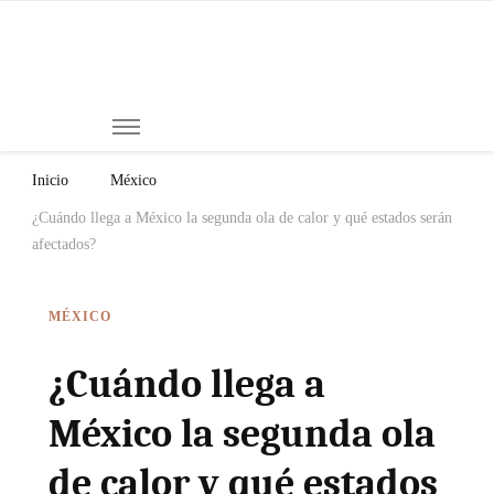
Mi
Notici
de
Ch
Chiap
Méxi
y el
Inicio
México
Mund
¿Cuándo llega a México la segunda ola de calor y qué estados serán
afectados?
MÉXICO
¿Cuándo llega a
México la segunda ola
de calor y qué estados