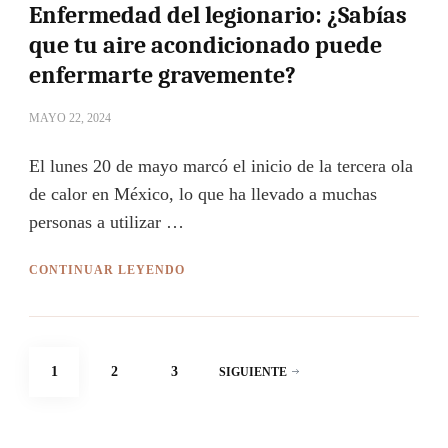
Enfermedad del legionario: ¿Sabías
que tu aire acondicionado puede
enfermarte gravemente?
MAYO 22, 2024
El lunes 20 de mayo marcó el inicio de la tercera ola
de calor en México, lo que ha llevado a muchas
personas a utilizar …
CONTINUAR LEYENDO
Paginación
PÁGINA
PÁGINA
PÁGINA
1
2
3
SIGUIENTE
de
entradas