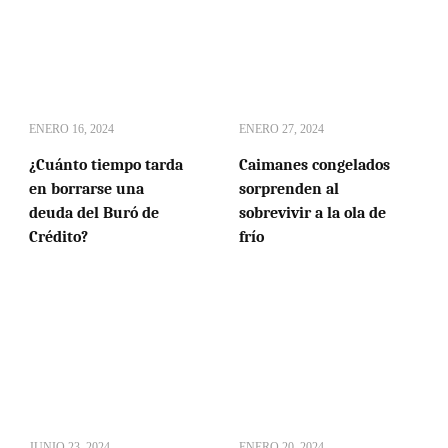
ENERO 16, 2024
ENERO 27, 2024
¿Cuánto tiempo tarda
Caimanes congelados
en borrarse una
sorprenden al
deuda del Buró de
sobrevivir a la ola de
Crédito?
frío
JUNIO 23, 2024
ENERO 20, 2024