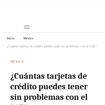
Mi
Notici
de
Ch
Chiap
Méxi
y el
Inicio
México
Mund
¿Cuántas tarjetas de crédito puedes tener sin problemas con el SAT?
MÉXICO
¿Cuántas tarjetas de
crédito puedes tener
sin problemas con el