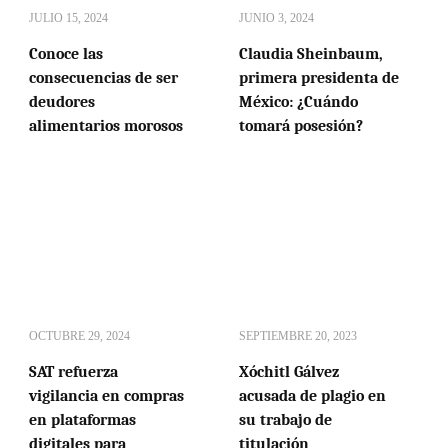
JULIO 15, 2024
JUNIO 3, 2024
Conoce las
Claudia Sheinbaum,
consecuencias de ser
primera presidenta de
deudores
México: ¿Cuándo
alimentarios morosos
tomará posesión?
OCTUBRE 29, 2024
SEPTIEMBRE 20, 2023
SAT refuerza
Xóchitl Gálvez
vigilancia en compras
acusada de plagio en
en plataformas
su trabajo de
digitales para
titulación