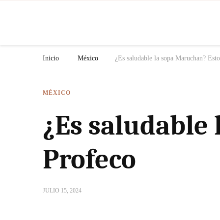
N
Inicio
México
¿Es saludable la sopa Maruchan? Esto
MÉXICO
¿Es saludable 
Profeco
JULIO 15, 2024