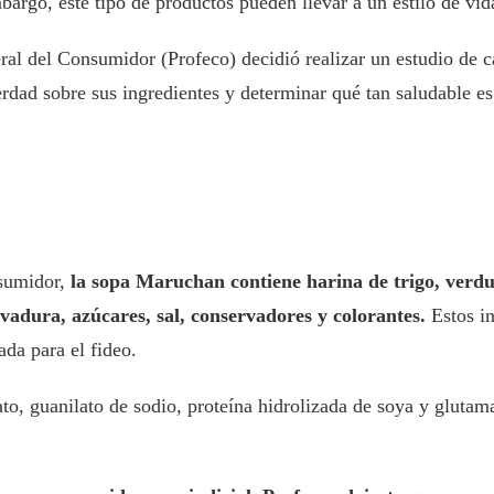
argo, este tipo de productos pueden llevar a un estilo de vid
ral del Consumidor (Profeco) decidió realizar un estudio de
verdad sobre sus ingredientes y determinar qué tan saludable e
nsumidor,
la sopa Maruchan contiene harina de trigo, verdur
evadura, azúcares, sal, conservadores y colorantes.
Estos in
ada para el fideo.
o, guanilato de sodio, proteína hidrolizada de soya y glutam