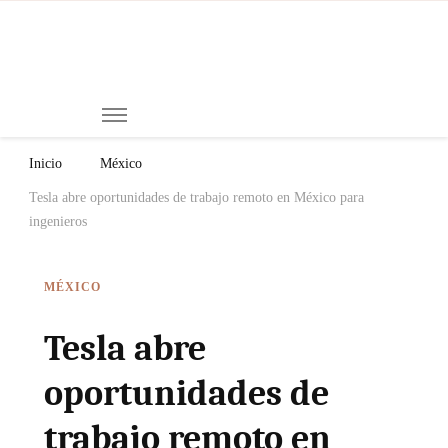
Mi
Notici
de
Ch
Chiap
Méxi
y el
Inicio
México
Mund
Tesla abre oportunidades de trabajo remoto en México para
ingenieros
MÉXICO
Tesla abre
oportunidades de
trabajo remoto en