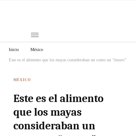
Mi
Notici
de
Ch
Chiap
Méxi
y el
Inicio
México
Mund
Este es el alimento que los mayas consideraban un como un “tesoro”
MÉXICO
Este es el alimento
que los mayas
consideraban un