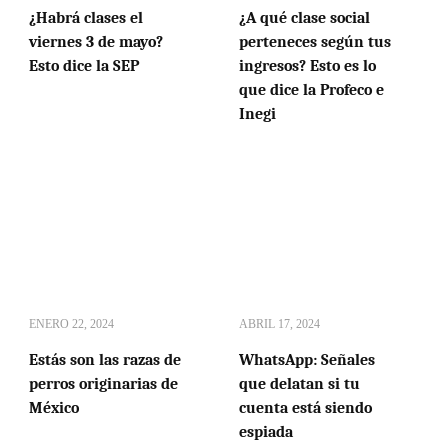
¿Habrá clases el
¿A qué clase social
viernes 3 de mayo?
perteneces según tus
Esto dice la SEP
ingresos? Esto es lo
que dice la Profeco e
Inegi
ENERO 22, 2024
ABRIL 17, 2024
Estás son las razas de
WhatsApp: Señales
perros originarias de
que delatan si tu
México
cuenta está siendo
espiada