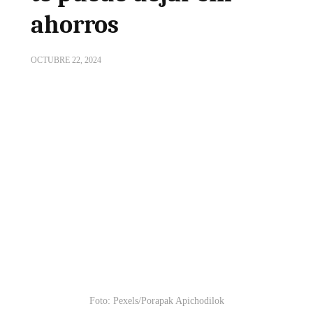
ahorros
OCTUBRE 22, 2024
Foto: Pexels/Porapak Apichodilok