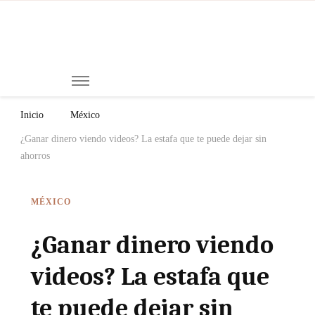
Mi
Notici
de
Ch
Chiap
Méxi
y el
Inicio
México
Mund
¿Ganar dinero viendo videos? La estafa que te puede dejar sin
ahorros
MÉXICO
¿Ganar dinero viendo
videos? La estafa que
te puede dejar sin