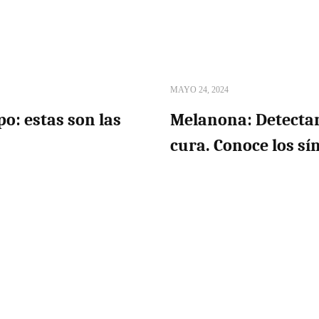
MAYO 24, 2024
po: estas son las
Melanona: Detectarl
cura. Conoce los s