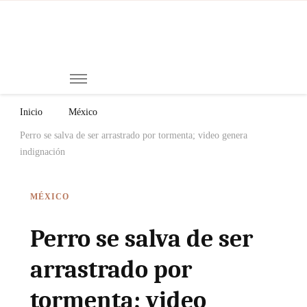
Mi
Notici
de
Ch
Chiap
Méxi
y el
Inicio
México
Mund
Perro se salva de ser arrastrado por tormenta; video genera
indignación
MÉXICO
Perro se salva de ser
arrastrado por
tormenta; video