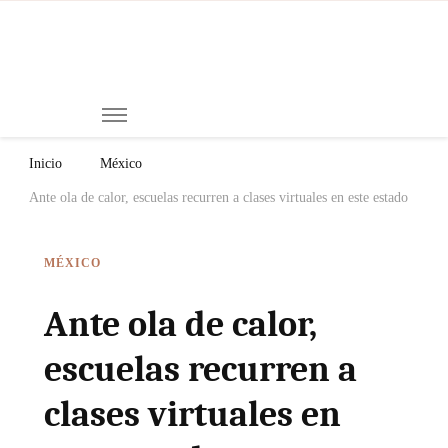
Mi
Notici
de
Ch
Chiap
Méxi
y el
Inicio
México
Mund
Ante ola de calor, escuelas recurren a clases virtuales en este estado
MÉXICO
Ante ola de calor,
escuelas recurren a
clases virtuales en