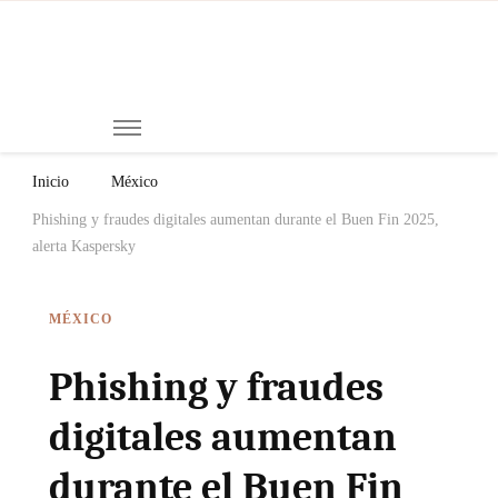
Mi
Notici
de
Ch
Chiap
Méxi
y el
Inicio
México
Mund
Phishing y fraudes digitales aumentan durante el Buen Fin 2025,
alerta Kaspersky
MÉXICO
Phishing y fraudes
digitales aumentan
durante el Buen Fin