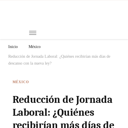
Mi
Notici
de
Ch
Chiap
Méxi
y el
Inicio
México
Mund
Reducción de Jornada Laboral: ¿Quiénes recibirían más días de
descanso con la nueva ley?
MÉXICO
Reducción de Jornada
Laboral: ¿Quiénes
recibirían más días de