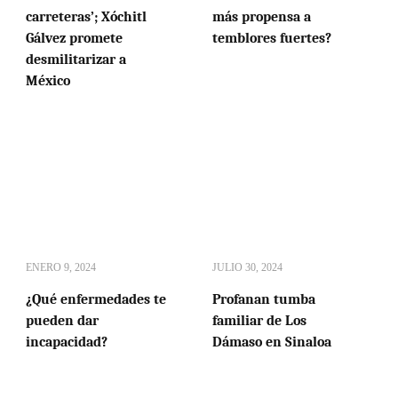
carreteras’; Xóchitl
más propensa a
Gálvez promete
temblores fuertes?
desmilitarizar a
México
ENERO 9, 2024
JULIO 30, 2024
¿Qué enfermedades te
Profanan tumba
pueden dar
familiar de Los
incapacidad?
Dámaso en Sinaloa