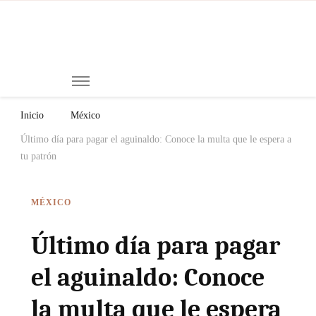
Mi
Notici
de
Ch
Chiap
Méxi
y el
Inicio
México
Mund
Último día para pagar el aguinaldo: Conoce la multa que le espera a
tu patrón
MÉXICO
Último día para pagar
el aguinaldo: Conoce
la multa que le espera