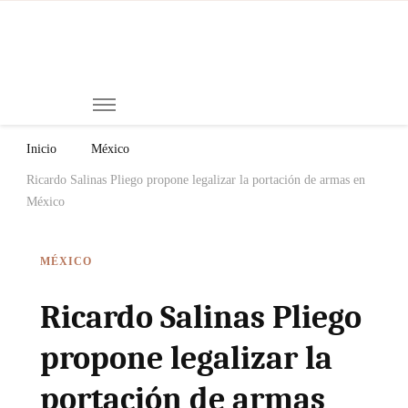
Mi
Notici
de
Ch
Chiap
Méxi
y el
Inicio
México
Mund
Ricardo Salinas Pliego propone legalizar la portación de armas en
México
MÉXICO
Ricardo Salinas Pliego
propone legalizar la
portación de armas