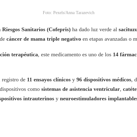
Foto: Pexels/Anna Tarazevich
 Riesgos Sanitarios (Cofepris)
ha dado luz verde al
sacituz
 de
cáncer de mama triple negativo
en etapas avanzadas o me
ción terapéutica
, este medicamento es uno de los
14 fármac
 registro de
11 ensayos clínicos
y
96 dispositivos médicos
, 
n dispositivos como
sistemas de asistencia ventricular
,
catét
spositivos intrauterinos
y
neuroestimuladores implantable