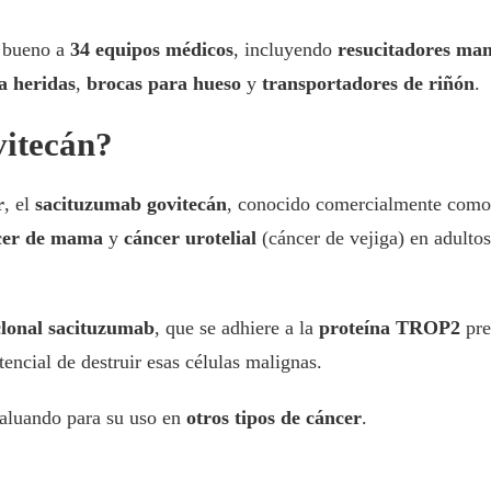
o bueno a
34 equipos médicos
, incluyendo
resucitadores man
a heridas
,
brocas para hueso
y
transportadores de riñón
.
vitecán?
r
, el
sacituzumab govitecán
, conocido comercialmente com
cer de mama
y
cáncer urotelial
(cáncer de vejiga) en adultos
lonal sacituzumab
, que se adhiere a la
proteína TROP2
pre
otencial de destruir esas células malignas.
valuando para su uso en
otros tipos de cáncer
.