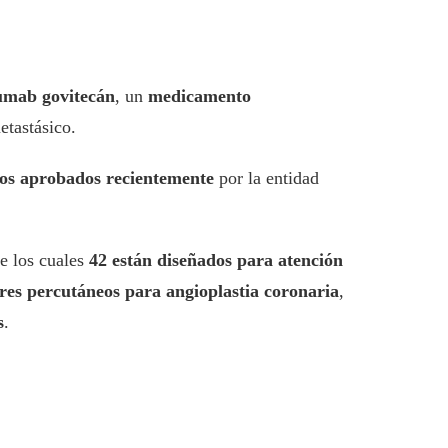
umab govitecán
, un
medicamento
tastásico.
os aprobados recientemente
por la entidad
de los cuales
42 están diseñados para atención
eres percutáneos para angioplastia coronaria
,
s
.