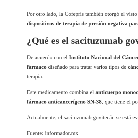
Por otro lado, la Cofepris también otorgó el vist
dispositivos de terapia de presión negativa par
¿Qué es el sacituzumab go
De acuerdo con el
Instituto Nacional del Cánce
fármaco
diseñado para tratar varios tipos de
cán
terapia.
Este medicamento combina el
anticuerpo monoc
fármaco anticancerígeno SN-38
, que tiene el p
Actualmente, el sacituzumab govitecán se está e
Fuente: informador.mx