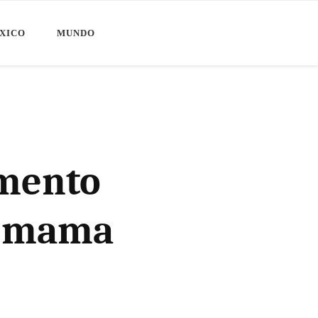
XICO
MUNDO
amento
de mama