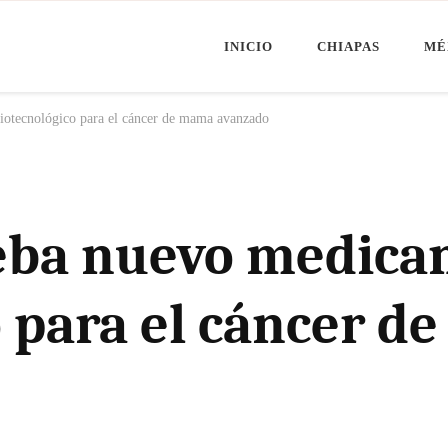
INICIO
CHIAPAS
MÉ
Minuto Chiapas
oticias de Chiapas, México y el Mundo
iotecnológico para el cáncer de mama avanzado
ueba nuevo medic
o para el cáncer 