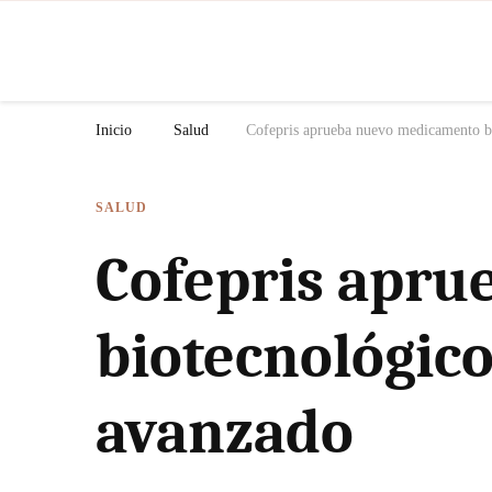
N
Inicio
Salud
Cofepris aprueba nuevo medicamento b
SALUD
Cofepris apr
biotecnológic
avanzado