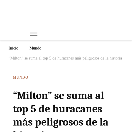
Mi
Notici
de
Ch
Chiap
Méxi
y el
Inicio
Mundo
Mund
“Milton” se suma al top 5 de huracanes más peligrosos de la historia
MUNDO
“Milton” se suma al
top 5 de huracanes
más peligrosos de la