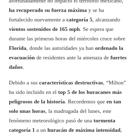
afortunadamente no impactó el territorio mexicano,
ha recuperado su fuerza máxima
y se ha
fortalecido nuevamente a
categoría 5
, alcanzando
vientos sostenidos de 165 mph
. Se espera que
durante las primeras horas del miércoles cruce sobre
Florida
, donde las autoridades ya han
ordenado la
evacuación
de residentes ante la amenaza de
fuertes
daños
.
Debido a sus
características destructivas
, “Milton”
ha sido incluido en el
top 5 de los huracanes más
peligrosos de la historia
. Recordemos que
en tan
solo unas horas
, la madrugada del lunes, este
fenómeno meteorológico pasó de una
tormenta
categoría 1
a un
huracán de máxima intensidad
,