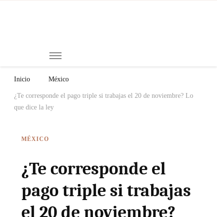
Mi
Notici
de
Ch
Chiap
Méxi
y el
Inicio
México
Mund
¿Te corresponde el pago triple si trabajas el 20 de noviembre? Lo
que dice la ley
MÉXICO
¿Te corresponde el
pago triple si trabajas
el 20 de noviembre?