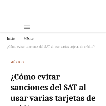
Mi
Notici
de
Ch
Chiap
Méxi
y el
Inicio
México
Mund
¿Cómo evitar sanciones del SAT al usar varias tarjetas de crédito?
MÉXICO
¿Cómo evitar
sanciones del SAT al
usar varias tarjetas de