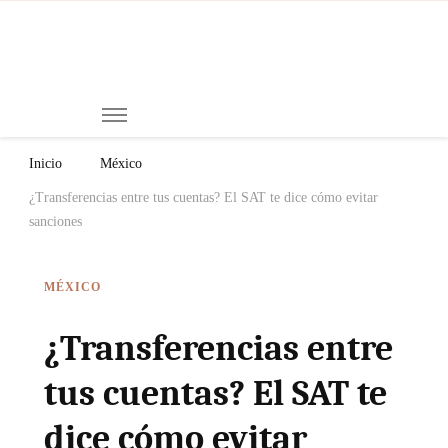
Mi
Notici
de
Ch
Chiap
Méxi
y el
Inicio
México
Mund
¿Transferencias entre tus cuentas? El SAT te dice cómo evitar
sanciones
MÉXICO
¿Transferencias entre
tus cuentas? El SAT te
dice cómo evitar