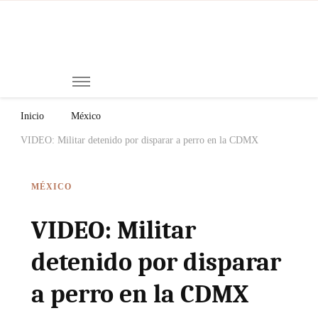
Mi
Notici
de
Ch
Chiap
Méxi
y el
Inicio
México
Mund
VIDEO: Militar detenido por disparar a perro en la CDMX
MÉXICO
VIDEO: Militar
detenido por disparar
a perro en la CDMX