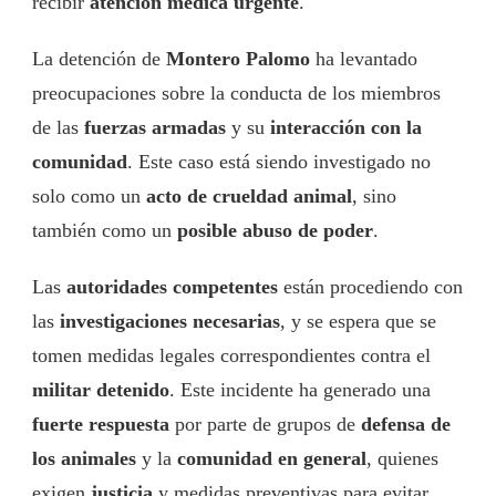
recibir
atención médica urgente
.
La detención de
Montero Palomo
ha levantado
preocupaciones sobre la conducta de los miembros
de las
fuerzas armadas
y su
interacción con la
comunidad
. Este caso está siendo investigado no
solo como un
acto de crueldad animal
, sino
también como un
posible abuso de poder
.
Las
autoridades competentes
están procediendo con
las
investigaciones necesarias
, y se espera que se
tomen medidas legales correspondientes contra el
militar detenido
. Este incidente ha generado una
fuerte respuesta
por parte de grupos de
defensa de
los animales
y la
comunidad en general
, quienes
exigen
justicia
y medidas preventivas para evitar