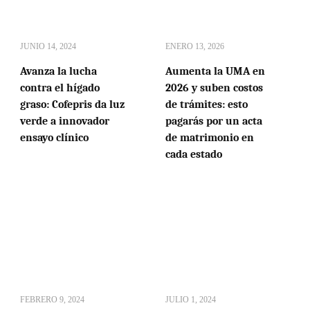
JUNIO 14, 2024
ENERO 13, 2026
Avanza la lucha
Aumenta la UMA en
contra el hígado
2026 y suben costos
graso: Cofepris da luz
de trámites: esto
verde a innovador
pagarás por un acta
ensayo clínico
de matrimonio en
cada estado
FEBRERO 9, 2024
JULIO 1, 2024