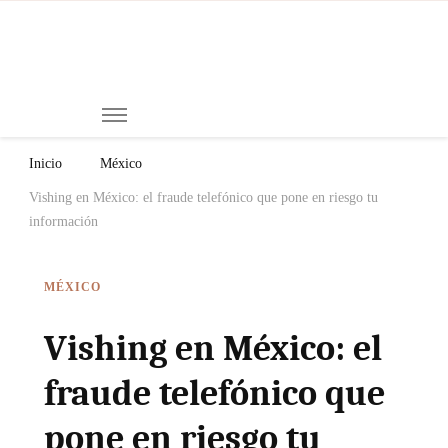
Mi
Notici
de
Ch
Chiap
Méxi
y el
Inicio
México
Mund
Vishing en México: el fraude telefónico que pone en riesgo tu
información
MÉXICO
Vishing en México: el
fraude telefónico que
pone en riesgo tu