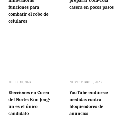
innovadoras
preparar Coca-Cola
funciones para
casera en pocos pasos
combatir el robo de
celulares
JULIO 30, 2024
NOVIEMBRE 1, 2023
Elecciones en Corea
YouTube endurece
del Norte: Kim Jong-
medidas contra
un es el único
bloqueadores de
candidato
anuncios