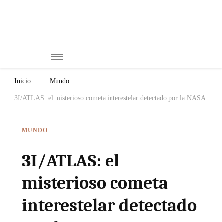
Mi
Notici
de
Ch
Chiap
Méxi
y el
Inicio
Mundo
Mund
3I/ATLAS: el misterioso cometa interestelar detectado por la NASA
MUNDO
3I/ATLAS: el
misterioso cometa
interestelar detectado