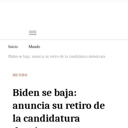
Mi
Notici
de
Ch
Chiap
Méxi
y el
Inicio
Mundo
Mund
Biden se baja: anuncia su retiro de la candidatura demócrata
MUNDO
Biden se baja:
anuncia su retiro de
la candidatura