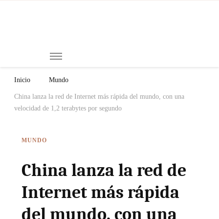
Mi
Notici
de
Ch
Chiap
Méxi
y el
Inicio
Mundo
Mund
China lanza la red de Internet más rápida del mundo, con una
velocidad de 1,2 terabytes por segundo
MUNDO
China lanza la red de
Internet más rápida
del mundo, con una