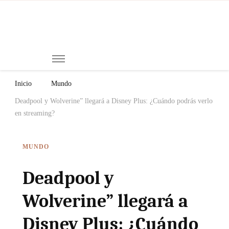
Mi
Notici
de
Ch
Chiap
Méxi
y el
Inicio
Mundo
Mund
Deadpool y Wolverine” llegará a Disney Plus: ¿Cuándo podrás verlo
en streaming?
MUNDO
Deadpool y
Wolverine” llegará a
Disney Plus: ¿Cuándo