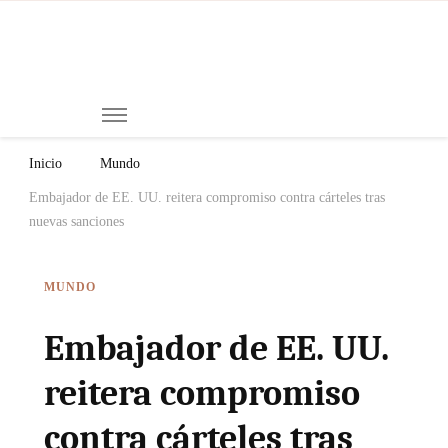
Mi
Notici
de
Ch
Chiap
Méxi
y el
Inicio
Mundo
Mund
Embajador de EE. UU. reitera compromiso contra cárteles tras
nuevas sanciones
MUNDO
Embajador de EE. UU.
reitera compromiso
contra cárteles tras